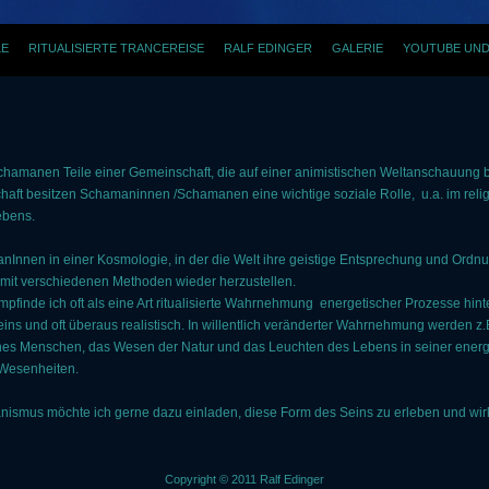
LE
RITUALISIERTE TRANCEREISE
RALF EDINGER
GALERIE
YOUTUBE UND
anen Teile einer Gemeinschaft, die auf einer animistischen Weltanschauung basie
ft besitzen Schamaninnen /Schamanen eine wichtige soziale Rolle, u.a. im reli
ebens.
nnen in einer Kosmologie, in der die Welt ihre geistige Entsprechung und Ordnun
ng mit verschiedenen Methoden wieder herzustellen.
nde ich oft als eine Art ritualisierte Wahrnehmung energetischer Prozesse hinte
eins und oft überaus realistisch. In willentlich veränderter Wahrnehmung werden z
nes Menschen, das Wesen der Natur und das Leuchten des Lebens in seiner energ
 Wesenheiten.
ismus möchte ich gerne dazu einladen, diese Form des Seins zu erleben und wi
Copyright © 2011 Ralf Edinger